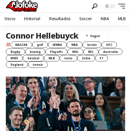
Inicio
Historial
Resultados
Soccer
NBA
MLB
Connor Hellebuyck
#
NASCAR
golf
WNBA
NBA
lesión
UFC
Rugby
boxing
Playoffs
NHL
NFL
Australia
WWE
béisbol
MLB
tenis
India
F1
England
tennis