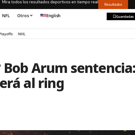
Mira todos los resultados deportivos en tiempo real
Resultados
NFL
Otros
English
Guardadas
Playoffs
NHL
? Bob Arum sentencia
erá al ring