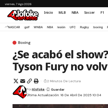
viernes, 7 Ago 2026
Inicio
MLB
NBA
Soccer
F1
NASCAR
golf
WNBA
NBA
lesión
UFC
Rugby
boxing
Boxing
¿Se acabó el show
Tyson Fury no volv
2 Minutos De Lectura
Por
Alofoke
Última Actualización: 16 De Abril De 2025 10:04