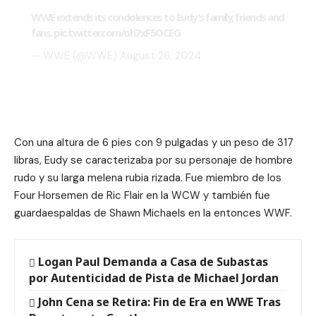
WWE extends its condolences to Eudy’s family, friends and
fans.
pic.twitter.com/oh7xF5OCEG
— WWE (@WWE)
August 26, 2024
Con una altura de 6 pies con 9 pulgadas y un peso de 317
libras, Eudy se caracterizaba por su personaje de hombre
rudo y su larga melena rubia rizada. Fue miembro de los
Four Horsemen de Ric Flair en la WCW y también fue
guardaespaldas de Shawn Michaels en la entonces WWF.
Logan Paul Demanda a Casa de Subastas
por Autenticidad de Pista de Michael Jordan
John Cena se Retira: Fin de Era en WWE Tras