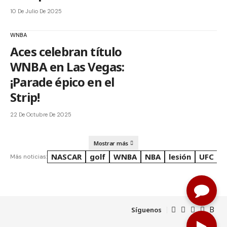
10 De Julio De 2025
WNBA
Aces celebran título
WNBA en Las Vegas:
¡Parade épico en el
Strip!
22 De Octubre De 2025
Mostrar más
NASCAR
golf
WNBA
NBA
lesión
UFC
R
Más noticias:
Síguenos