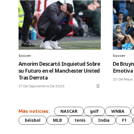
Soccer
Soccer
Amorim Descartó Inquietud Sobre
De Bruyne
su Futuro en el Manchester United
Emotiva 
Tras Derrota
20 De Mayo
27 De Septiembre De 2025
Más noticias:
NASCAR
golf
WNBA
béisbol
MLB
tenis
India
F1