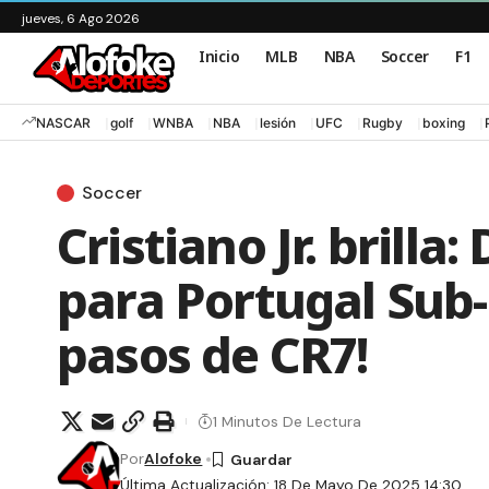
jueves, 6 Ago 2026
Inicio
MLB
NBA
Soccer
F1
NASCAR
golf
WNBA
NBA
lesión
UFC
Rugby
boxing
Soccer
Cristiano Jr. brill
para Portugal Sub-1
pasos de CR7!
1 Minutos De Lectura
Por
Alofoke
Última Actualización: 18 De Mayo De 2025 14:30