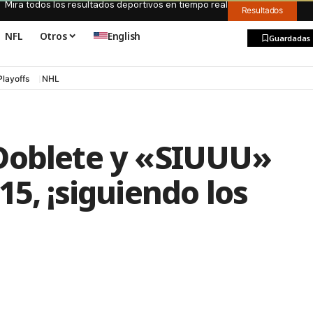
Mira todos los resultados deportivos en tiempo real
Resultados
NFL
Otros
English
Guardadas
Playoffs
NHL
a: Doblete y «SIUUU»
5, ¡siguiendo los