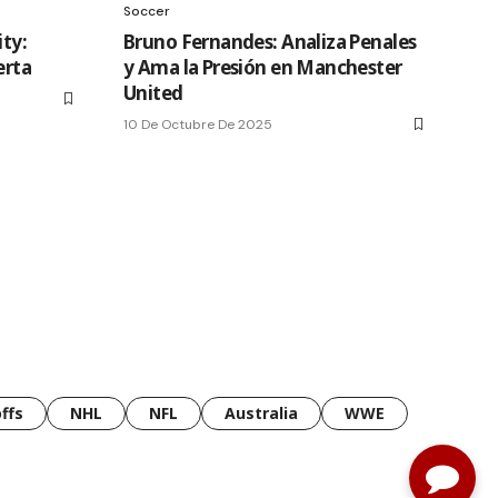
Soccer
ity:
Bruno Fernandes: Analiza Penales
erta
y Ama la Presión en Manchester
United
10 De Octubre De 2025
ffs
NHL
NFL
Australia
WWE