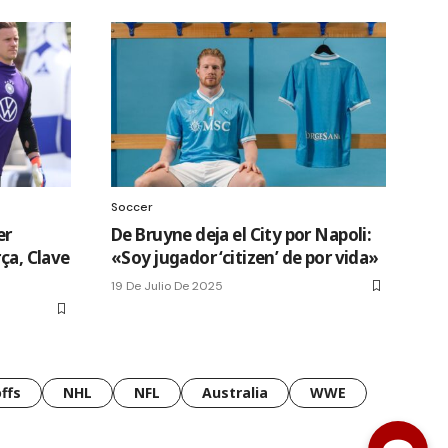
Soccer
er
De Bruyne deja el City por Napoli:
ça, Clave
«Soy jugador ‘citizen’ de por vida»
19 De Julio De 2025
ffs
NHL
NFL
Australia
WWE