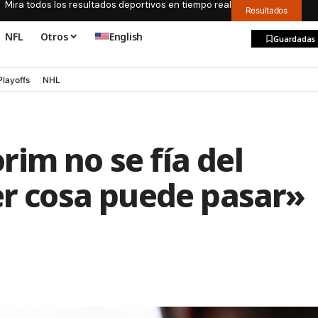
Mira todos los resultados deportivos en tiempo real
Resultados
NFL
Otros
English
Guardadas
Playoffs
NHL
im no se fía del
er cosa puede pasar»