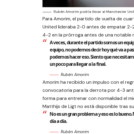
Rubén Amorim podría llevar al Manchester Unit
Para Amorim, el partido de vuelta de cuart
United lideraba 2-0 antes de empatar 2-2.
4-2 en la prórroga antes de una notable 
A veces, durante el partido somos un equip
equipo, no podemos decir hoy qué va a pasar
podemos hacer eso. Siento que necesitamo
un poco para llegar a la final.
Rubén Amorim
Amorim ha recibido un impulso con el regr
convocatoria para la derrota por 4-3 ant
forma para entrenar con normalidad el mi
Matthijs de Ligt no está disponible tras s
No es un gran problema y eso es lo bueno.
día a día.
Rubén Amorim