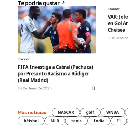
Te podría gustar
Soccer
VAR: Jefe
en Gol A
Chelsea
3 De Septie
Soccer
FIFA Investiga a Cabral (Pachuca)
por Presunto Racismo a Rüdiger
(Real Madrid)
24 De Junio De 2025
Más noticias:
NASCAR
golf
WNBA
béisbol
MLB
tenis
India
F1