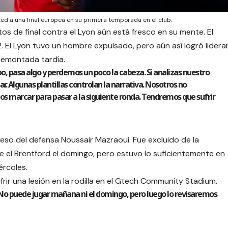
ed a una final europea en su primera temporada en el club.
os de final contra el Lyon aún está fresco en su mente. El
 El Lyon tuvo un hombre expulsado, pero aún así logró lidera
remontada tardía.
o, pasa algo y perdemos un poco la cabeza. Si analizas nuestro
. Algunas plantillas controlan la narrativa. Nosotros no
s marcar para pasar a la siguiente ronda. Tendremos que sufrir
eso del defensa Noussair Mazraoui. Fue excluido de la
e el Brentford el domingo, pero estuvo lo suficientemente en
ércoles.
ufrir una lesión en la rodilla en el Gtech Community Stadium.
 No puede jugar mañana ni el domingo, pero luego lo revisaremos