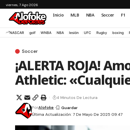
viernes, 7 Ago 2026
Inicio
MLB
NBA
Soccer
F1
NASCAR
golf
WNBA
NBA
lesión
UFC
Rugby
boxing
Soccer
¡ALERTA ROJA! Amor
Athletic: «Cualqui
4 Minutos De Lectura
Por
Alofoke
Última Actualización: 7 De Mayo De 2025 09:47