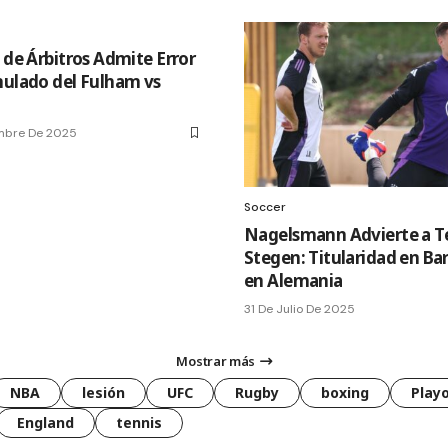
 de Árbitros Admite Error
nulado del Fulham vs
mbre De 2025
Soccer
Nagelsmann Advierte a T
Stegen: Titularidad en Bar
en Alemania
31 De Julio De 2025
Mostrar más
NBA
lesión
UFC
Rugby
boxing
Playo
England
tennis