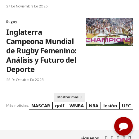
27 De Noviembre De 2025
Rugby
Inglaterra
Campeona Mundial
de Rugby Femenino:
Análisis y Futuro del
Deporte
25 De Octubre De 2025
Mostrar más
NASCAR
golf
WNBA
NBA
lesión
UFC
R
Más noticias:
Síguenos