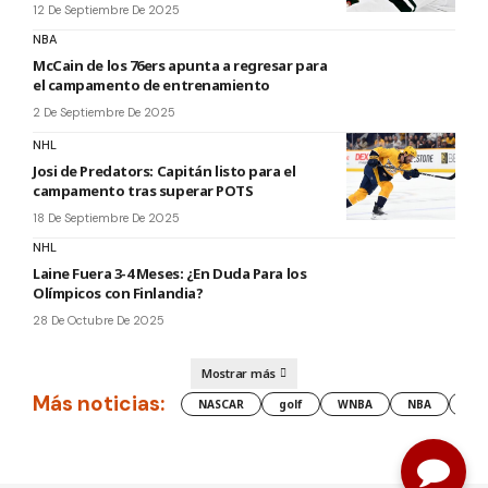
12 De Septiembre De 2025
NBA
McCain de los 76ers apunta a regresar para
el campamento de entrenamiento
2 De Septiembre De 2025
NHL
Josi de Predators: Capitán listo para el
campamento tras superar POTS
18 De Septiembre De 2025
NHL
Laine Fuera 3-4 Meses: ¿En Duda Para los
Olímpicos con Finlandia?
28 De Octubre De 2025
Mostrar más
Más noticias:
NASCAR
golf
WNBA
NBA
les