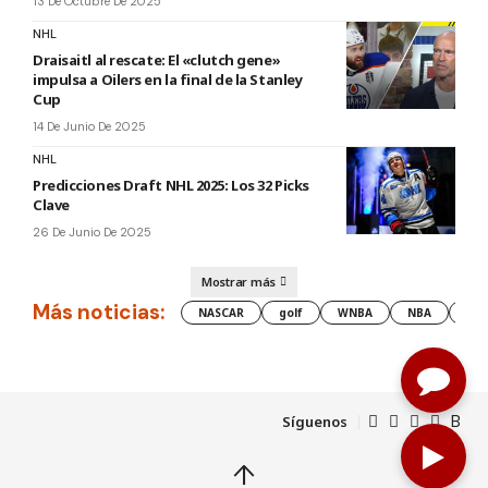
13 De Octubre De 2025
NHL
Draisaitl al rescate: El «clutch gene»
impulsa a Oilers en la final de la Stanley
Cup
14 De Junio De 2025
NHL
Predicciones Draft NHL 2025: Los 32 Picks
Clave
26 De Junio De 2025
Mostrar más
Más noticias:
NASCAR
golf
WNBA
NBA
les
Síguenos
↑