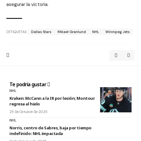
asegurar la victoria.
ETIQUETAS:
Dallas Stars
Mikael Granlund
NHL
Winnipeg Jets
Te podría gustar
NHL
Kraken: McCann a la IR por lesión; Montour
regresa al hielo
25 De Octubre De 2025
NHL
Norris, centro de Sabres, baja por tiempo
indefinido: NHL impactada