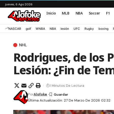
jueves, 6 Ago 2026
Inicio
MLB
NBA
Soccer
F1
NASCAR
golf
WNBA
NBA
lesión
UFC
Rugby
boxing
NHL
Rodrigues, de los 
Lesión: ¿Fin de T
1 Minutos De Lectura
Por
Alofoke
Última Actualización: 27 De Marzo De 2026 02:32