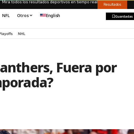
Mira todos los resultados deportivos en tiempo real
Resultados
NFL
Otros
English
Guardadas
Playoffs
NHL
Panthers, Fuera por
emporada?