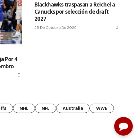
Blackhawks traspasan a Reichel a
Canucks por selección de draft
2027
25 De Octubre De 2025
a Por 4
Hombro
ffs
NHL
NFL
Australia
WWE