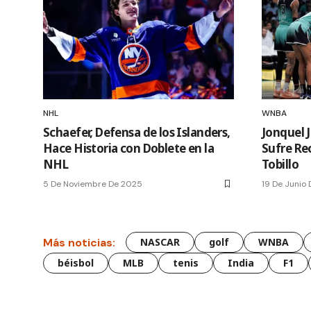
NHL
WNBA
Schaefer, Defensa de los Islanders,
Jonquel J
Hace Historia con Doblete en la
Sufre Rec
NHL
Tobillo
5 De Noviembre De 2025
19 De Junio
Más noticias:
NASCAR
golf
WNBA
béisbol
MLB
tenis
India
F1