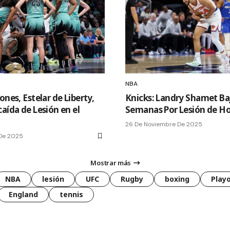
NBA
ones, Estelar de Liberty,
Knicks: Landry Shamet Baj
aída de Lesión en el
Semanas Por Lesión de 
26 De Noviembre De 2025
 De 2025
Mostrar más
NBA
lesión
UFC
Rugby
boxing
Playo
England
tennis