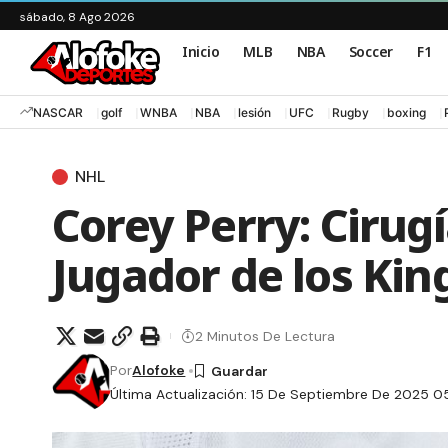
sábado, 8 Ago 2026
Inicio
MLB
NBA
Soccer
F1
NASCAR
golf
WNBA
NBA
lesión
UFC
Rugby
boxing
NHL
Corey Perry: Cirugí
Jugador de los Kin
2 Minutos De Lectura
Por
Alofoke
Última Actualización: 15 De Septiembre De 2025 0