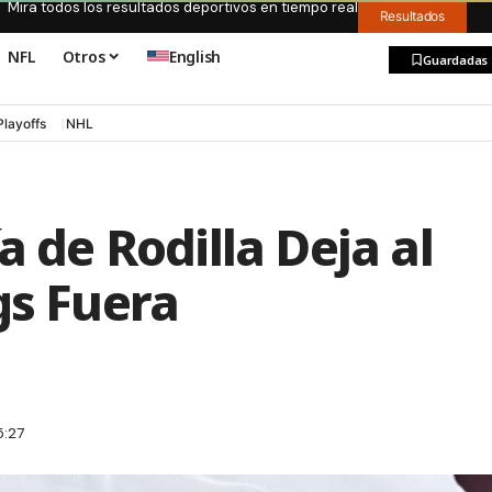
Mira todos los resultados deportivos en tiempo real
Resultados
NFL
Otros
English
Guardadas
Playoffs
NHL
a de Rodilla Deja al
gs Fuera
5:27