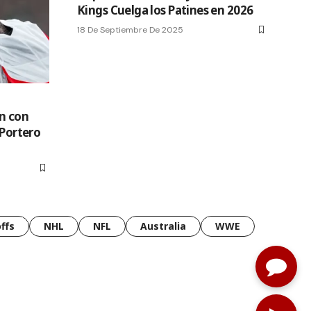
Kings Cuelga los Patines en 2026
18 De Septiembre De 2025
n con
 Portero
ffs
NHL
NFL
Australia
WWE