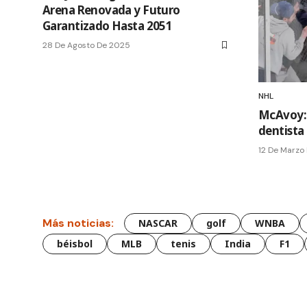
Arena Renovada y Futuro
Garantizado Hasta 2051
28 De Agosto De 2025
NHL
McAvoy: G
dentista 
12 De Marzo
Más noticias:
NASCAR
golf
WNBA
béisbol
MLB
tenis
India
F1