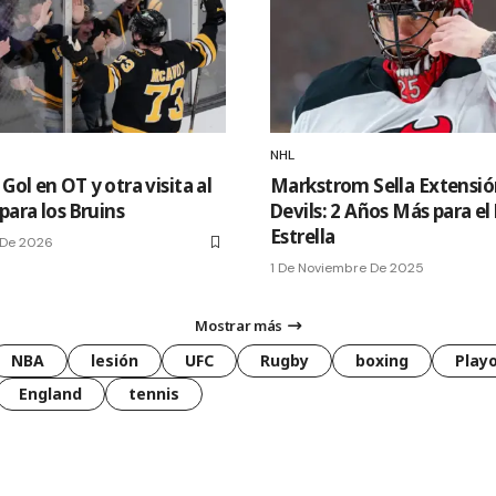
NHL
ol en OT y otra visita al
Markstrom Sella Extensió
para los Bruins
Devils: 2 Años Más para el
Estrella
 De 2026
1 De Noviembre De 2025
Mostrar más
NBA
lesión
UFC
Rugby
boxing
Playo
England
tennis