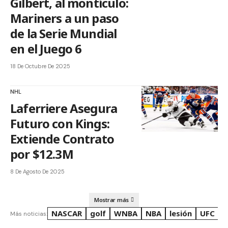
Gilbert, al montículo:
Mariners a un paso
de la Serie Mundial
en el Juego 6
18 De Octubre De 2025
NHL
Laferriere Asegura
Futuro con Kings:
Extiende Contrato
por $12.3M
8 De Agosto De 2025
Mostrar más
NASCAR
golf
WNBA
NBA
lesión
UFC
R
Más noticias: