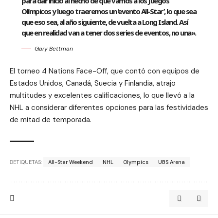
para dar inicio al hecho de que vamos a los Juegos
Olímpicos y luego traeremos un ‘evento All-Star’, lo que sea
que eso sea, al año siguiente, de vuelta a Long Island. Así
que en realidad van a tener dos series de eventos, no una».
Gary Bettman
El torneo 4 Nations Face-Off, que contó con equipos de
Estados Unidos, Canadá, Suecia y Finlandia, atrajo
multitudes y excelentes calificaciones, lo que llevó a la
NHL a considerar diferentes opciones para las festividades
de mitad de temporada.
ETIQUETAS:
All-Star Weekend
NHL
Olympics
UBS Arena