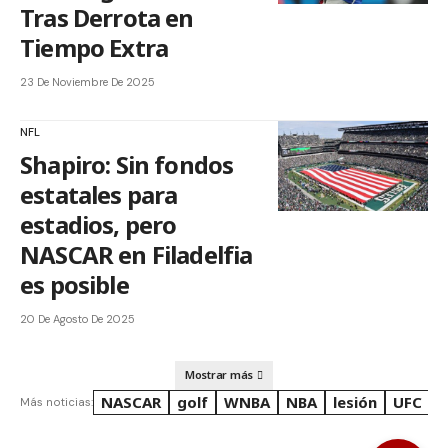
Tras Derrota en
Tiempo Extra
23 De Noviembre De 2025
NFL
Shapiro: Sin fondos
estatales para
estadios, pero
NASCAR en Filadelfia
es posible
20 De Agosto De 2025
Mostrar más
NASCAR
golf
WNBA
NBA
lesión
UFC
R
Más noticias: