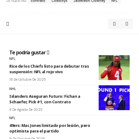
ETIQUETAS:
contrato
Cowboys
Jadeveon Clowney
NFL
Te podría gustar
NFL
Rice de los Chiefs listo para debutar tras
suspensión: NFL al rojo vivo
18 De Octubre De 2025
NHL
Islanders Aseguran Futuro: Fichan a
Schaefer, Pick #1, con Contrato
8 De Agosto De 2025
NFL
49ers: Mac Jones limitado por lesión, pero
optimista para el partido
9 De Octubre De 2025