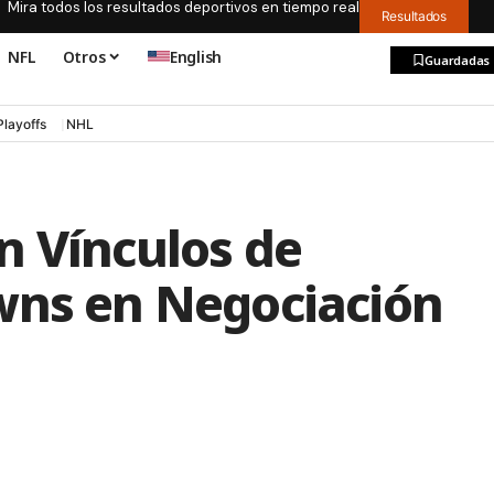
Mira todos los resultados deportivos en tiempo real
Resultados
NFL
Otros
English
Guardadas
Playoffs
NHL
n Vínculos de
wns en Negociación