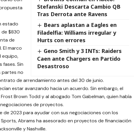
Stefanski Descarta Cambio QB
a propuesta
Tras Derrota ante Ravens
n estado
Bears aplastan a Eagles en
o de $830
Filadelfia: Williams irregular y
Hurts con errores
unta de
. El marco
Geno Smith y 3 INTs: Raiders
l equipo,
Caen ante Chargers en Partido
 fases. Sin
Desastroso
s partes no
contrato de arrendamiento antes del 30 de junio.
ecían estar avanzando hacia un acuerdo. Sin embargo, el
 Frost Brown Todd y al abogado Tom Gabelman, quien había
 negociaciones de proyectos.
e de 2023 para ayudar con sus negociaciones con los
le Sports, Abrams ha asesorado en proyectos de financiación
ksonville y Nashville.