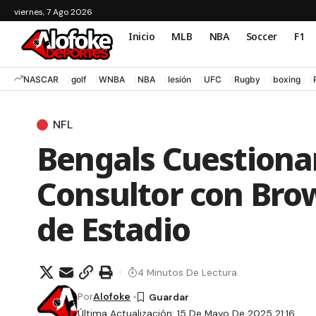
viernes, 7 Ago 2026
Inicio
MLB
NBA
Soccer
F1
NASCAR
golf
WNBA
NBA
lesión
UFC
Rugby
boxing
NFL
Bengals Cuestiona
Consultor con Bro
de Estadio
4 Minutos De Lectura
Por
Alofoke
Última Actualización: 15 De Mayo De 2025 21:16