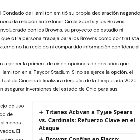
 El Condado de Hamilton emitió su propia declaración negand
noció la relación entre Inner Circle Sports y los Browns.
nvolucrado con los Browns, su proyecto de estadio ni
ó que otra persona trabaja para los Browns como contratista
externo no ha recibido ni compartido información confidencial
ara ejercer la primera de cinco opciones de dos años que
milton en el Paycor Stadium. Si no se ejerce la opción, el
tual de Cincinnati finalizará después de la temporada 2025.
n asegurar inversiones del estado de Ohio para sus
ejo de uso
Titanes Activan a Tyjae Spears
ado de
vs. Cardinals: Refuerzo Clave en el
s al menos
Ataque
vados. El
Browns Confían en Flacco:
reunió con