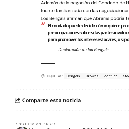
Además de la negación del Condado de Ha
fuente familiarizada con las negociacione
Los Bengals afirman que Abrams podría te
El condado puede decidir cómo quiere proc
preocupaciones sobre si las partes involu
para promover los intereses locales, o si po
Declaración de los Bengals
ETIQUETAS:
Bengals
Browns
conflict
sta
Comparte esta noticia
NOTICIA ANTERIOR