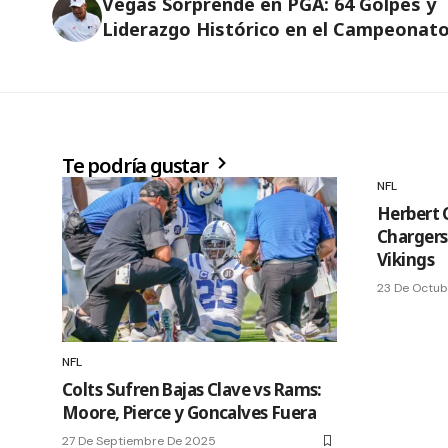
Vegas Sorprende en PGA: 64 Golpes y
Liderazgo Histórico en el Campeonat
Te podría gustar
NFL
Herbert 
Chargers
Vikings
23 De Octub
NFL
Colts Sufren Bajas Clave vs Rams:
Moore, Pierce y Goncalves Fuera
27 De Septiembre De 2025