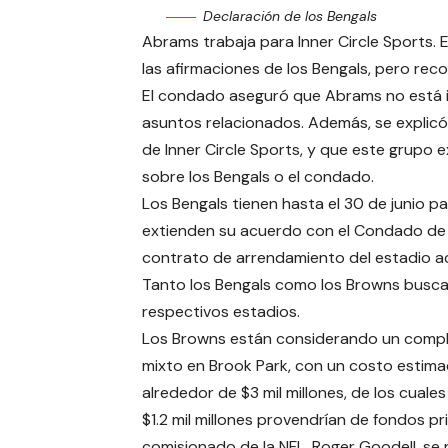
Declaración de los Bengals
Abrams trabaja para Inner Circle Sports.
las afirmaciones de los Bengals, pero reco
El condado aseguró que Abrams no está i
asuntos relacionados. Además, se explic
de Inner Circle Sports, y que este grupo 
sobre los Bengals o el condado.
Los Bengals tienen hasta el 30 de junio p
extienden su acuerdo con el Condado de Ha
contrato de arrendamiento del estadio ac
Tanto los Bengals como los Browns busca
respectivos estadios.
Los Browns están considerando un compl
mixto en Brook Park, con un costo estim
alrededor de $3 mil millones, de los cuale
$1.2 mil millones provendrían de fondos pri
comisionado de la NFL, Roger Goodell, se 