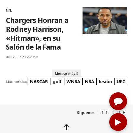
NFL
Chargers Honran a
Rodney Harrison,
«Hitman», en su
Salón de la Fama
30 De Junio De 2025
Mostrar más
NASCAR
golf
WNBA
NBA
lesión
UFC
R
Más noticias:
Síguenos
↑