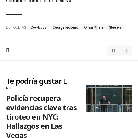
sentimos cómodos con ellos.»
ETIQUETAS:
Cowboys
George Pickens
Omar Khan
Steelers
Te podría gustar
NFL
Policía recupera
evidencias clave tras
tiroteo en NYC:
Hallazgos en Las
Vegas