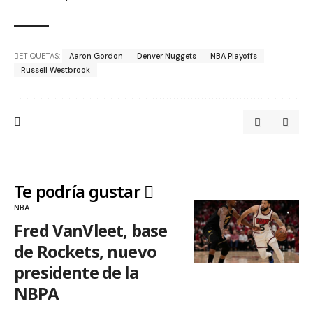
ETIQUETAS:
Aaron Gordon
Denver Nuggets
NBA Playoffs
Russell Westbrook
Te podría gustar
NBA
Fred VanVleet, base
de Rockets, nuevo
presidente de la
NBPA