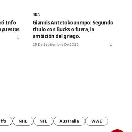
NBA
ró Info
Giannis Antetokounmpo: Segundo
 Apuestas
título con Bucks o fuera, la
ambición del griego.
29 De Septiembre De 2025
ffs
NHL
NFL
Australia
WWE