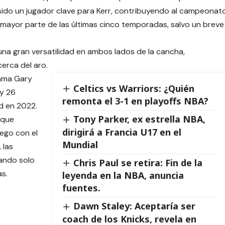
ha sido un jugador clave para Kerr, contribuyendo al campeonat
mayor parte de las últimas cinco temporadas, salvo un breve
una gran versatilidad en ambos lados de la cancha,
cerca del aro.
Fama Gary
Celtics vs Warriors: ¿Quién
 y 26
remonta el 3-1 en playoffs NBA?
d en 2022.
Tony Parker, ex estrella NBA,
 que
dirigirá a Francia U17 en el
uego con el
Mundial
 las
gando solo
Chris Paul se retira: Fin de la
s.
leyenda en la NBA, anuncia
fuentes.
Dawn Staley: Aceptaría ser
coach de los Knicks, revela en