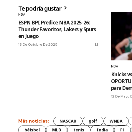
Te podría gustar
NBA
ESPN BPI Predice NBA 2025-26:
Thunder Favoritos, Lakers y Spurs
en Juego
18 De Octubre De 2025
NBA
Knicks vs
OPORTUN
para Der
12 De Mayo 
Más noticias:
NASCAR
golf
WNBA
béisbol
MLB
tenis
India
F1