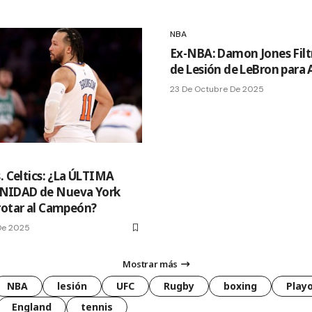
NBA
Ex-NBA: Damon Jones Filt
de Lesión de LeBron para
23 De Octubre De 2025
. Celtics: ¿La ÚLTIMA
IDAD de Nueva York
rotar al Campeón?
De 2025
Mostrar más
NBA
lesión
UFC
Rugby
boxing
Playo
England
tennis