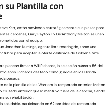
 su Plantilla con
e
 Steve Kerr, están moviendo estratégicamente sus piezas para
entes cercanas, Gary Payton II y De’Anthony Melton se unen
prometidos con el equipo.
ue Jonathan Kuminga, agente libre restringido, tome una
e octubre para aceptar la oferta calificada de Golden State
rs planean firmar a Will Richards, la selección número 56 del
atro años. Richards destacó como guardia en los Florida
ada pasada.
e la plantilla de los Warriors la temporada anterior. Melton
to cruzado anterior que lo mantuvo fuera de la cancha, siend
a su rehabilitación.
da saludable, participando en 62 partidos de temporada