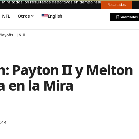
Mira todos los resultados deportivos en tiempo real
Resultados
NFL
Otros
English
Guardadas
Playoffs
NHL
: Payton II y Melton
 en la Mira
1:44