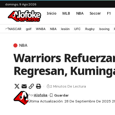
domingo, 9 Ago 2026
Inicio
MLB
NBA
Soccer
F1
NASCAR
golf
WNBA
NBA
lesión
UFC
Rugby
boxing
NBA
Warriors Refuerzan
Regresan, Kuminga
2 Minutos De Lectura
Por
Alofoke
Última Actualización: 28 De Septiembre De 2025 2