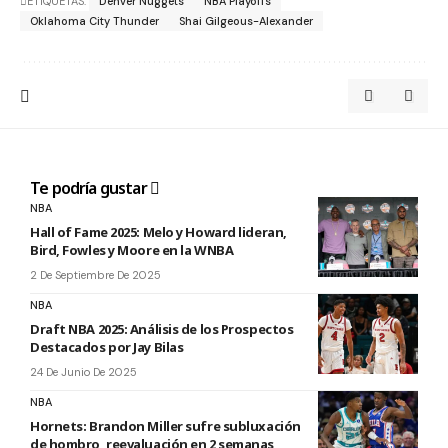
ETIQUETAS:
Denver Nuggets
NBA Playoffs
Oklahoma City Thunder
Shai Gilgeous-Alexander
Te podría gustar
NBA
Hall of Fame 2025: Melo y Howard lideran,
Bird, Fowles y Moore en la WNBA
2 De Septiembre De 2025
NBA
Draft NBA 2025: Análisis de los Prospectos
Destacados por Jay Bilas
24 De Junio De 2025
NBA
Hornets: Brandon Miller sufre subluxación
de hombro, reevaluación en 2 semanas