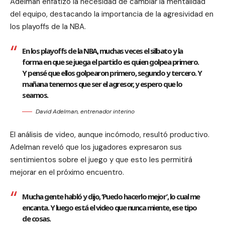
Adelman enfatizó la necesidad de cambiar la mentalidad
del equipo, destacando la importancia de la agresividad en
los playoffs de la NBA.
En los playoffs de la NBA, muchas veces el silbato y la
forma en que se juega el partido es quien golpea primero.
Y pensé que ellos golpearon primero, segundo y tercero. Y
mañana tenemos que ser el agresor, y espero que lo
seamos.
David Adelman, entrenador interino
El análisis de video, aunque incómodo, resultó productivo.
Adelman reveló que los jugadores expresaron sus
sentimientos sobre el juego y que esto les permitirá
mejorar en el próximo encuentro.
Mucha gente habló y dijo, ‘Puedo hacerlo mejor’, lo cual me
encanta. Y luego está el video que nunca miente, ese tipo
de cosas.