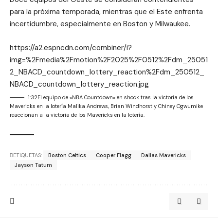
para la próxima temporada, mientras que el Este enfrenta
incertidumbre, especialmente en Boston y Milwaukee.
https://a2.espncdn.com/combiner/i?
img=%2Fmedia%2Fmotion%2F2025%2F0512%2Fdm_25051
2_NBACD_countdown_lottery_reaction%2Fdm_250512_
NBACD_countdown_lottery_reaction.jpg
1:32El equipo de «NBA Countdown» en shock tras la victoria de los
Mavericks en la lotería Malika Andrews, Brian Windhorst y Chiney Ogwumike
reaccionan a la victoria de los Mavericks en la lotería.
ETIQUETAS:
Boston Celtics
Cooper Flagg
Dallas Mavericks
Jayson Tatum