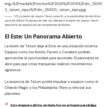
img=%2Fmedia%2Fmotion%2F2025%2F0513%2Fdm_25051
3_tatum_injury%2Fdm_250513_tatum_injury.jpg
1:27¿La lesión de Jayson Tatum pone fin a la posibilidad de otro título
para los Celtics? El equipo de «Get Up» debate si la lesión de Jayson Tatum
descarrila las esperanzas de campeonato de Boston.
El Este: Un Panorama Abierto
La lesión de Tatum deja al Este en una situación incierta.
Equipos como los Knicks, Pacers y Cavaliers podrían
aprovechar la oportunidad para ascender. El panorama se
abre para que otras franquicias realicen movimientos
agresivos.
La ausencia de Tatum podría impulsar a equipos como el
Orlando Magic o los Philadelphia 76ers a reforzar sus
planteles.
Esto empeora al Este, sin duda. Eso no es bueno para la liga.