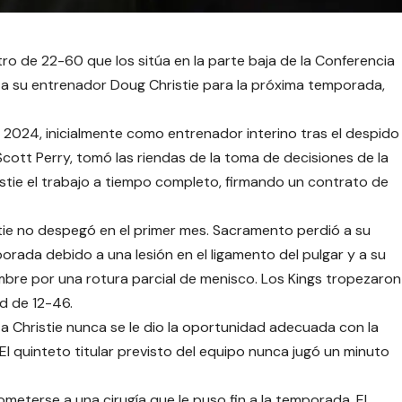
ro de 22-60 que los sitúa en la parte baja de la Conferencia
a su entrenador Doug Christie para la próxima temporada,
 2024, inicialmente como entrenador interino tras el despido
Scott Perry, tomó las riendas de la toma de decisiones de la
ristie el trabajo a tiempo completo, firmando un contrato de
ie no despegó en el primer mes. Sacramento perdió a su
porada debido a una lesión en el ligamento del pulgar y a su
mbre por una rotura parcial de menisco. Los Kings tropezaron
rd de 12-46.
 a Christie nunca se le dio la oportunidad adecuada con la
 El quinteto titular previsto del equipo nunca jugó un minuto
ometerse a una cirugía que le puso fin a la temporada. El