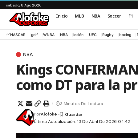
sábado, 8 Ago 2026
Inicio
MLB
NBA
Soccer
F1
NASCAR
golf
WNBA
NBA
lesión
UFC
Rugby
boxing
NBA
Kings CONFIRMAN 
como DT para la 
3 Minutos De Lectura
Por
Alofoke
Última Actualización: 13 De Abril De 2026 04:42