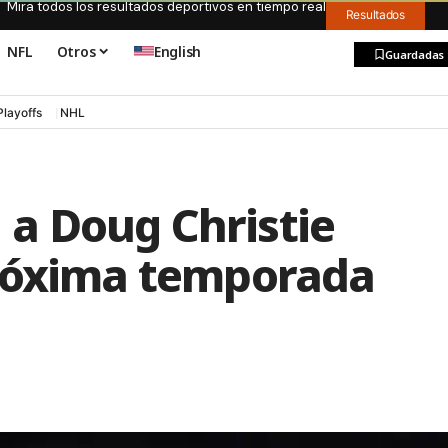
Mira todos los resultados deportivos en tiempo real
Resultados
NFL
Otros
English
Guardadas
Playoffs
NHL
a Doug Christie
próxima temporada