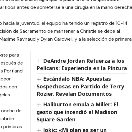
artidos antes de someterse a una cirugía en la mano derech
 hacia la juventud, el equipo ha tenido un registro de 10-14
ecisión de Sacramento de mantener a Christie se debe al
 Maxime Raynaud y Dylan Cardwell, y a la selección de primera
coste para
DeAndre Jordan Refuerza a los
 Después de
Pelicans: Experiencia en la Pintura
os Portland
Escándalo NBA: Apuestas
l peor
Sospechosas en Partido de Terry
ados con
Rozier, Revelan Documentos
geles
Haliburton emula a Miller: El
la noche de
gesto que incendió el Madison
 sabrán
Square Garden
o primeras
Jokic: «Mi plan es ser un