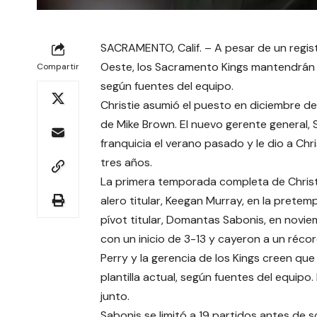
SACRAMENTO, Calif. – A pesar de un regist
Oeste, los Sacramento Kings mantendrán 
Compartir
según fuentes del equipo.
Christie asumió el puesto en diciembre de
de Mike Brown. El nuevo gerente general, 
franquicia el verano pasado y le dio a Ch
tres años.
La primera temporada completa de Christ
alero titular, Keegan Murray, en la pretem
pívot titular, Domantas Sabonis, en novie
con un inicio de 3-13 y cayeron a un réco
Perry y la gerencia de los Kings creen que
plantilla actual, según fuentes del equipo.
junto.
Sabonis se limitó a 19 partidos antes de s