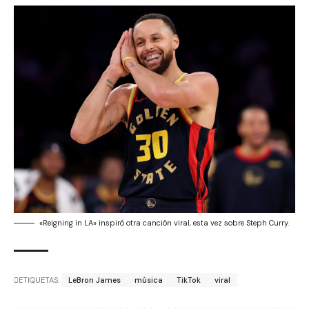
«Reigning in LA» inspiró otra canción viral, esta vez sobre Steph Curry.
ETIQUETAS:
LeBron James
música
TikTok
viral