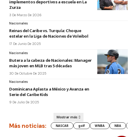
implementos deportivos a escuela en La
Zurza
3 De Marzo De 2026
Nacionales
Reinas del Caribe vs. Turquía: Choque
estelar en la Liga de Naciones de Voleibol
17 De Junio De 2025
Nacionales
Butera a la cabeza de Nacionales: Manager
más joven en MLB tras 5 décadas
30 De Octubre De 2025
Nacionales
Dominicana Aplasta a México y Avanza en
Serie del Caribe Kids
9 De Julio De 2025
Mostrar más
Más noticias:
NASCAR
golf
WNBA
NBA
les