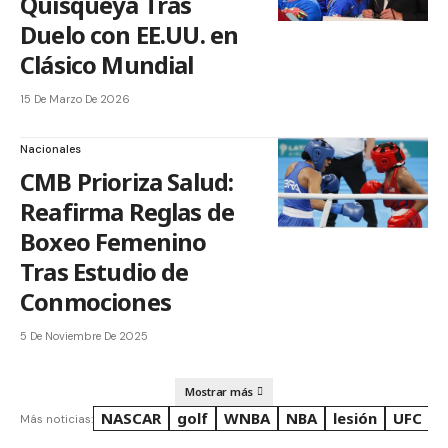
Quisqueya Tras
Duelo con EE.UU. en
Clásico Mundial
15 De Marzo De 2026
Nacionales
CMB Prioriza Salud:
Reafirma Reglas de
Boxeo Femenino
Tras Estudio de
Conmociones
5 De Noviembre De 2025
Mostrar más
NASCAR
golf
WNBA
NBA
lesión
UFC
R
Más noticias: