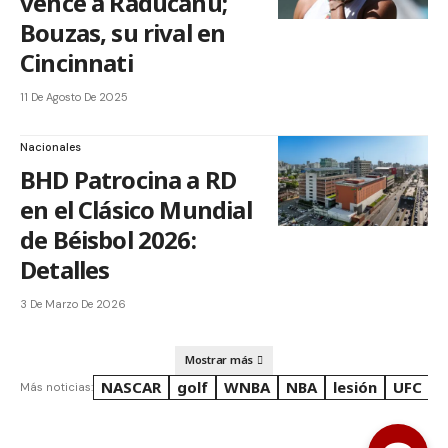
vence a Raducanu;
Bouzas, su rival en
Cincinnati
11 De Agosto De 2025
Nacionales
BHD Patrocina a RD
en el Clásico Mundial
de Béisbol 2026:
Detalles
3 De Marzo De 2026
Mostrar más
NASCAR
golf
WNBA
NBA
lesión
UFC
R
Más noticias: