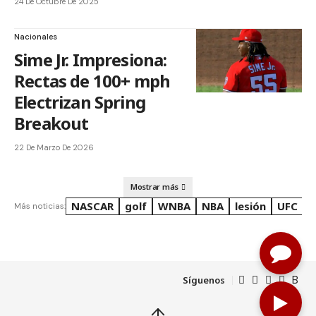
24 De Octubre De 2025
Nacionales
Sime Jr. Impresiona:
Rectas de 100+ mph
Electrizan Spring
Breakout
22 De Marzo De 2026
Mostrar más
NASCAR
golf
WNBA
NBA
lesión
UFC
R
Más noticias:
Síguenos
↑