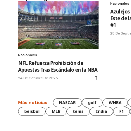
Nacionales
Azulejos
Este de 
#1
28 De Sept
Nacionales
NFL Refuerza Prohibición de
Apuestas Tras Escándalo en la NBA
24 De Octubre De 2025
Más noticias:
NASCAR
golf
WNBA
béisbol
MLB
tenis
India
F1