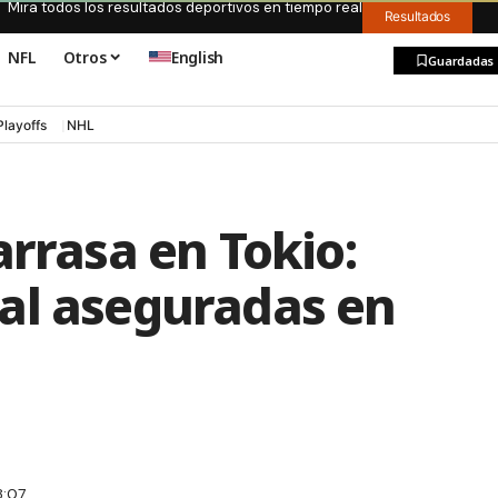
Mira todos los resultados deportivos en tiempo real
Resultados
NFL
Otros
English
Guardadas
Playoffs
NHL
arrasa en Tokio:
al aseguradas en
8:07