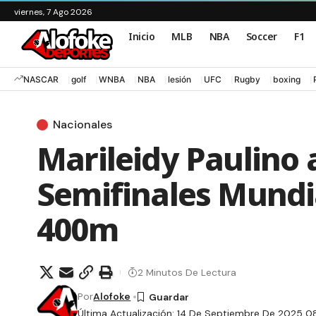
viernes, 7 Ago 2026
Inicio
MLB
NBA
Soccer
F1
NASCAR
golf
WNBA
NBA
lesión
UFC
Rugby
boxing
Nacionales
Marileidy Paulino 
Semifinales Mundi
400m
2 Minutos De Lectura
Por
Alofoke
Última Actualización: 14 De Septiembre De 2025 0