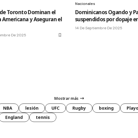
Nacionales
 de Toronto Dominan el
Dominicanos Ogando y Pa
la Americana y Aseguran el
suspendidos por dopaje e
14 De Septiembre De 2025
iembre De 2025
Mostrar más
NBA
lesión
UFC
Rugby
boxing
Playo
England
tennis