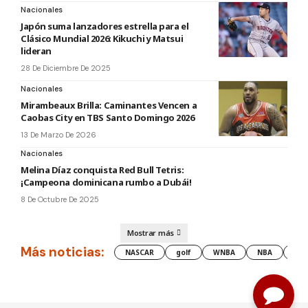
Nacionales
Japón suma lanzadores estrella para el
Clásico Mundial 2026: Kikuchi y Matsui
lideran
28 De Diciembre De 2025
Nacionales
Mirambeaux Brilla: Caminantes Vencen a
Caobas City en TBS Santo Domingo 2026
13 De Marzo De 2026
Nacionales
Melina Díaz conquista Red Bull Tetris:
¡Campeona dominicana rumbo a Dubái!
8 De Octubre De 2025
Mostrar más
Más noticias:
NASCAR
golf
WNBA
NBA
les