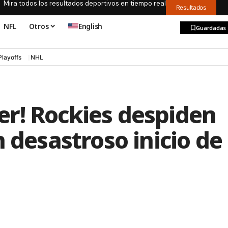
Mira todos los resultados deportivos en tiempo real
Resultados
NFL
Otros
English
Guardadas
Playoffs
NHL
r! Rockies despiden
 desastroso inicio de