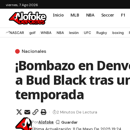
viernes, 7 Ago 2026
Inicio
MLB
NBA
Soccer
F1
NASCAR
golf
WNBA
NBA
lesión
UFC
Rugby
boxing
Nacionales
¡Bombazo en Denve
a Bud Black tras un
temporada
2 Minutos De Lectura
Por
Alofoke
Última Actualización: 11 De Mayo De 2025 19:24