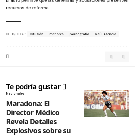
El auto permite que las defensas y acusaciones presenten
recursos de reforma.
ETIQUETAS:
difusión
menores
pornografía
Raúl Asencio
Te podría gustar
Nacionales
Maradona: El
Director Médico
Revela Detalles
Explosivos sobre su