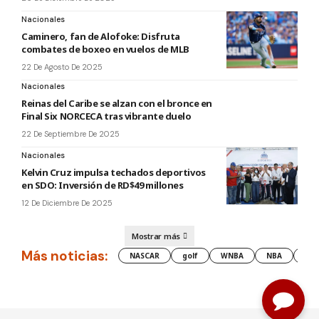
Nacionales
Caminero, fan de Alofoke: Disfruta
combates de boxeo en vuelos de MLB
22 De Agosto De 2025
Nacionales
Reinas del Caribe se alzan con el bronce en
Final Six NORCECA tras vibrante duelo
22 De Septiembre De 2025
Nacionales
Kelvin Cruz impulsa techados deportivos
en SDO: Inversión de RD$49 millones
12 De Diciembre De 2025
Mostrar más
Más noticias:
NASCAR
golf
WNBA
NBA
les