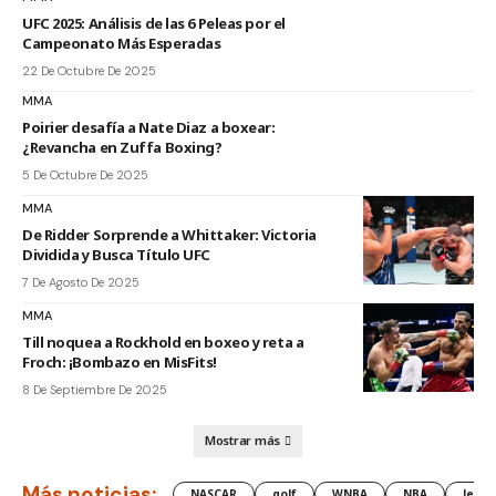
UFC 2025: Análisis de las 6 Peleas por el
Campeonato Más Esperadas
22 De Octubre De 2025
MMA
Poirier desafía a Nate Diaz a boxear:
¿Revancha en Zuffa Boxing?
5 De Octubre De 2025
MMA
De Ridder Sorprende a Whittaker: Victoria
Dividida y Busca Título UFC
7 De Agosto De 2025
MMA
Till noquea a Rockhold en boxeo y reta a
Froch: ¡Bombazo en MisFits!
8 De Septiembre De 2025
Mostrar más
Más noticias:
NASCAR
golf
WNBA
NBA
lesió