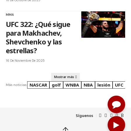
18 De Octubre De 2025
MMA
UFC 322: ¿Qué sigue
para Makhachev,
Shevchenko y las
estrellas?
16 De Noviembre De 2025
Mostrar más
NASCAR
golf
WNBA
NBA
lesión
UFC
R
Más noticias:
Síguenos
↑