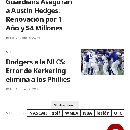
Guardians Aseguran
a Austin Hedges:
Renovación por 1
Año y $4 Millones
16 De Octubre De 2025
MLB
Dodgers a la NLCS:
Error de Kerkering
elimina a los Phillies
10 De Octubre De 2025
Mostrar más
NASCAR
golf
WNBA
NBA
lesión
UFC
R
Más noticias: