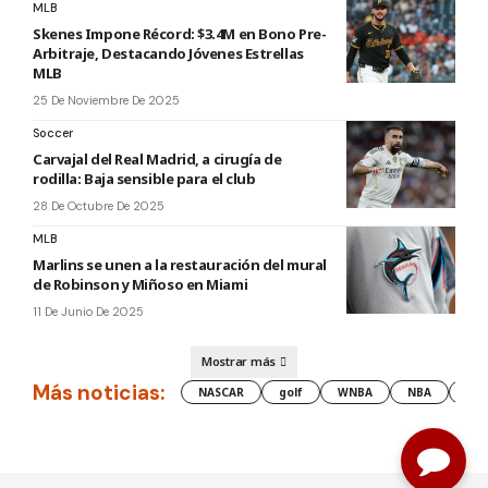
MLB
Skenes Impone Récord: $3.4M en Bono Pre-
Arbitraje, Destacando Jóvenes Estrellas
MLB
25 De Noviembre De 2025
Soccer
Carvajal del Real Madrid, a cirugía de
rodilla: Baja sensible para el club
28 De Octubre De 2025
MLB
Marlins se unen a la restauración del mural
de Robinson y Miñoso en Miami
11 De Junio De 2025
Mostrar más
Más noticias:
NASCAR
golf
WNBA
NBA
les