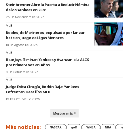
Steinbrenner Abre la Puerta a Reducir Nómina
de los Yankees en 2026
25 De Noviembre De 2025
MLB
Robles, de Marineros, expulsado por lanzar
bate en juego de Ligas Menores
18 De Agosto De 2025
MLB
Blue Jays Eliminan Yankees y Avanzan a la ALCS
por Primera Vez en Años
8 De Octubre De 2025
MLB
Judge Evita Cirugía, Rodón Baja: Yankees
Enfrentan Desafíos MLB
19 De Octubre De 2025
Mostrar más
Más noticias:
NASCAR
golf
WNBA
NBA
lesió