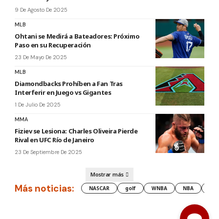
9 De Agosto De 2025
MLB
Ohtani se Medirá a Bateadores: Próximo
Paso en su Recuperación
23 De Mayo De 2025
MLB
Diamondbacks Prohíben a Fan Tras
Interferir en Juego vs Gigantes
1 De Julio De 2025
MMA
Fiziev se Lesiona: Charles Oliveira Pierde
Rival en UFC Río de Janeiro
23 De Septiembre De 2025
Mostrar más
Más noticias:
NASCAR
golf
WNBA
NBA
les