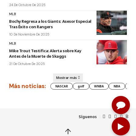
24 De Octubre De 2025
MLB
Bochy Regresa a los Giants: Asesor Especial
Tras Éxito con Rangers
10 De Noviembre De 2025
MLB
Mike Trout Testifica: Alerta sobre Kay
Antes de la Muerte de Skaggs
21 De Octubre De 2025
Mostrar más
Más noticias:
NASCAR
golf
WNBA
NBA
les
Síguenos
↑