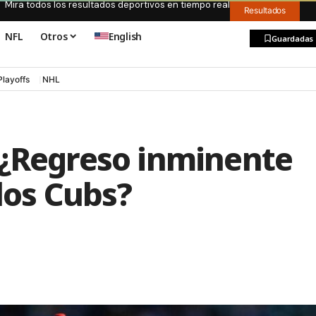
Mira todos los resultados deportivos en tiempo real
Resultados
NFL
Otros
English
Guardadas
Playoffs
NHL
 ¿Regreso inminente
 los Cubs?