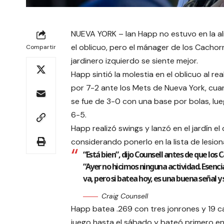
NUEVA YORK – Ian Happ no estuvo en la a
el oblicuo, pero el mánager de los Cachor
Compartir
jardinero izquierdo se siente mejor.
Happ sintió la molestia en el oblicuo al re
por 7-2 ante los Mets de Nueva York, cua
se fue de 3-0 con una base por bolas, lue
6-5.
Happ realizó swings y lanzó en el jardín e
considerando ponerlo en la lista de lesio
“Está bien”, dijo Counsell antes de que los
“Ayer no hicimos ninguna actividad. Esenc
va, pero si batea hoy, es una buena señal
Craig Counsell
Happ batea .269 con tres jonrones y 19 c
juego hasta el sábado y bateó primero en