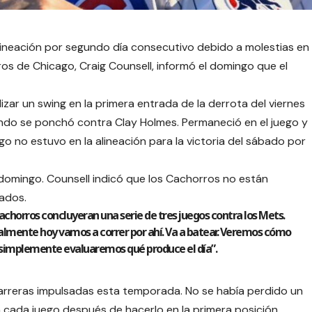
lineación por segundo día consecutivo debido a molestias en
ros de Chicago, Craig Counsell, informó el domingo que el
alizar un swing en la primera entrada de la derrota del viernes
ndo se ponchó contra Clay Holmes. Permaneció en el juego y
go no estuvo en la alineación para la victoria del sábado por
l domingo. Counsell indicó que los Cachorros no están
nados.
 Cachorros concluyeran una serie de tres juegos contra los Mets.
ialmente hoy vamos a correr por ahí. Va a batear. Veremos cómo
 y simplemente evaluaremos qué produce el día”.
arreras impulsadas esta temporada. No se había perdido un
 cada juego después de hacerlo en la primera posición