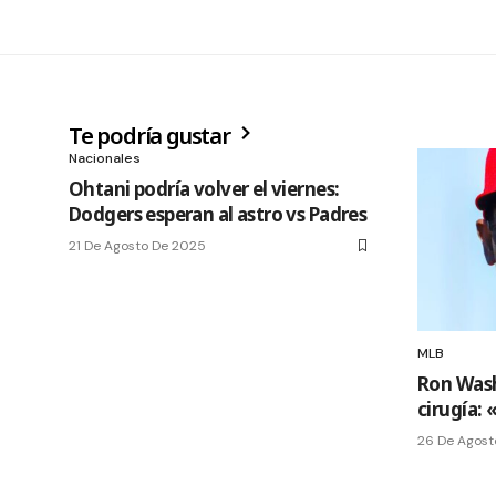
Te podría gustar
Nacionales
Ohtani podría volver el viernes:
Dodgers esperan al astro vs Padres
21 De Agosto De 2025
MLB
Ron Wash
cirugía: 
26 De Agost