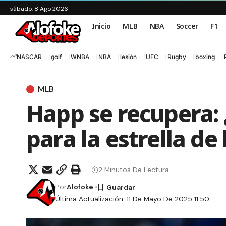
sábado, 8 Ago 2026
Inicio
MLB
NBA
Soccer
F1
NASCAR
golf
WNBA
NBA
lesión
UFC
Rugby
boxing
MLB
Happ se recupera:
para la estrella de
2 Minutos De Lectura
Por
Alofoke
Última Actualización: 11 De Mayo De 2025 11:50