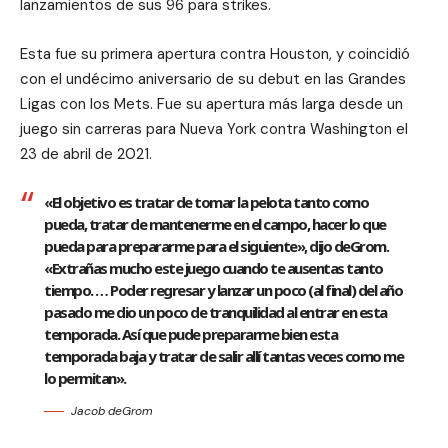
lanzamientos de sus 96 para strikes.
Esta fue su primera apertura contra Houston, y coincidió
con el undécimo aniversario de su debut en las Grandes
Ligas con los Mets. Fue su apertura más larga desde un
juego sin carreras para Nueva York contra Washington el
23 de abril de 2021.
«El objetivo es tratar de tomar la pelota tanto como
pueda, tratar de mantenerme en el campo, hacer lo que
pueda para prepararme para el siguiente», dijo deGrom.
«Extrañas mucho este juego cuando te ausentas tanto
tiempo. … Poder regresar y lanzar un poco (al final) del año
pasado me dio un poco de tranquilidad al entrar en esta
temporada. Así que pude prepararme bien esta
temporada baja y tratar de salir allí tantas veces como me
lo permitan».
Jacob deGrom