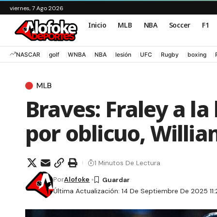
viernes, 7 Ago 2026
Inicio
MLB
NBA
Soccer
F1
NASCAR
golf
WNBA
NBA
lesión
UFC
Rugby
boxing
MLB
Braves: Fraley a la
por oblicuo, Willi
1 Minutos De Lectura
Por
Alofoke
Última Actualización: 14 De Septiembre De 2025 11: