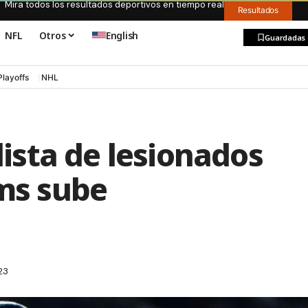
Mira todos los resultados deportivos en tiempo real
Resultados
NFL
Otros
English
Guardadas
Playoffs
NHL
 lista de lesionados
ams sube
23