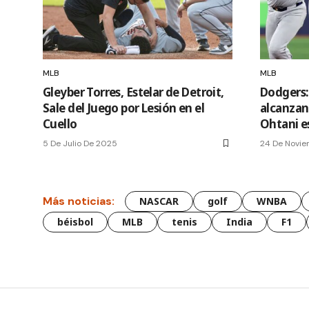
MLB
MLB
Gleyber Torres, Estelar de Detroit,
Dodgers:
Sale del Juego por Lesión en el
alcanzan
Cuello
Ohtani es
5 De Julio De 2025
24 De Novi
Más noticias:
NASCAR
golf
WNBA
béisbol
MLB
tenis
India
F1