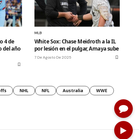
MLB
o 4 de
White Sox: Chase Meidroth a la IL
o del año
por lesión en el pulgar, Amaya sube
7 De Agosto De 2025
ffs
NHL
NFL
Australia
WWE