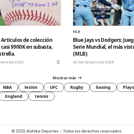
MLB
 Artículos de colección
Blue Jays vs Dodgers: Jueg
 casi $900K en subasta,
Serie Mundial, el más vist
trella.
(MLB)
embre De 2025
30 De Octubre De 2025
Mostrar más
NBA
lesión
UFC
Rugby
boxing
Playo
England
tennis
© 2025
Alofoke Deportes
– Todos los derechos reservados.