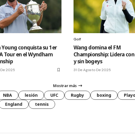
Golf
Young conquista su 1er
Wang domina el FM
GA Tour en el Wyndham
Championship: Lidera con
nship
y sin bogeys
 De 2025
31 De Agosto De 2025
Mostrar más
NBA
lesión
UFC
Rugby
boxing
Playo
England
tennis