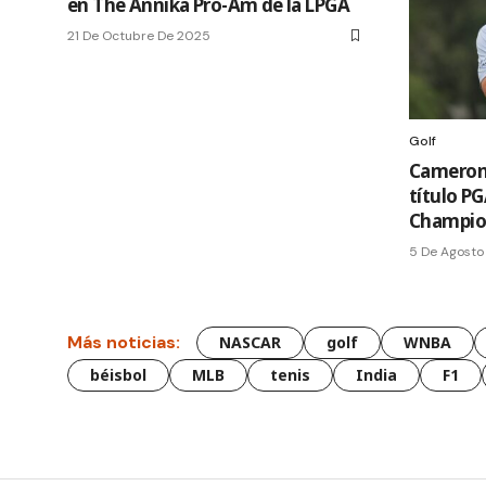
en The Annika Pro-Am de la LPGA
21 De Octubre De 2025
Golf
Cameron 
título P
Champio
5 De Agosto
Más noticias:
NASCAR
golf
WNBA
béisbol
MLB
tenis
India
F1