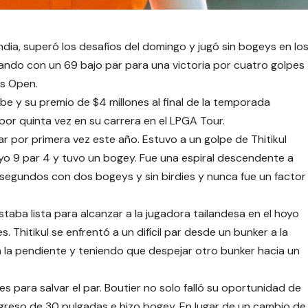
landia, superó los desafíos del domingo y jugó sin bogeys en lo
rando con un 69 bajo par para una victoria por cuatro golpes
as Open.
be y su premio de $4 millones al final de la temporada
or quinta vez en su carrera en el LPGA Tour.
r por primera vez este año. Estuvo a un golpe de Thitikul
hoyo 9 par 4 y tuvo un bogey. Fue una espiral descendente a
e segundos con dos bogeys y sin birdies y nunca fue un factor
estaba lista para alcanzar a la jugadora tailandesa en el hoyo
 Thitikul se enfrentó a un difícil par desde un bunker a la
n la pendiente y teniendo que despejar otro bunker hacia un
 pies para salvar el par. Boutier no solo falló su oportunidad de
 regreso de 30 pulgadas e hizo bogey. En lugar de un cambio de