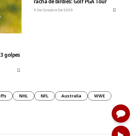
racha de birdies: Golf PGA Tour
5 De Octubre De 2025
 3 golpes
ffs
NHL
NFL
Australia
WWE