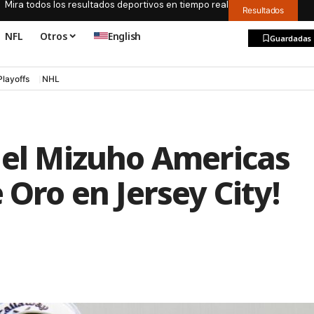
Mira todos los resultados deportivos en tiempo real
Resultados
NFL
Otros
English
Guardadas
Playoffs
NHL
 el Mizuho Americas
 Oro en Jersey City!