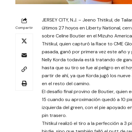
JERSEY CITY, N.J. – Jeeno Thitikul, de Tai
últimos 27 hoyos en Liberty National, cer
Compartir
sobre Celine Boutier en el Mizuho Americ
Thitikul, quien capturó la Race to CME Glo
pasada, ganó por primera vez este año y p
Nelly Korda todavía está tratando de gana
hasta que su tiro se fue al peligro en el 
partir de ahí, ya que Korda jugó los nuev
en el resto del camino.
El desafío final provino de Boutier, quien 
15 cuando su aproximación quedó a 10 pies.
izquierda del green, con el pie apoyado e
pin trasero.
Thitikul realizó el tiro a la perfección a 3
birdie, sino que también falló el putt de