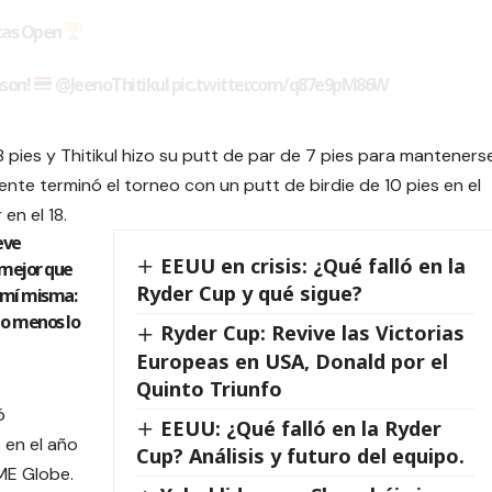
icas Open
ason!
@JeenoThitikul
pic.twitter.com/q87e9pM86W
e 8 pies y Thitikul hizo su putt de par de 7 pies para manteners
ente terminó el torneo con un putt de birdie de 10 pies en el
en el 18.
eve
EEUU en crisis: ¿Qué falló en la
 mejor que
Ryder Cup y qué sigue?
 mí misma:
s o menos lo
Ryder Cup: Revive las Victorias
Europeas en USA, Donald por el
Quinto Triunfo
ó
EEUU: ¿Qué falló en la Ryder
 en el año
Cup? Análisis y futuro del equipo.
ME Globe.