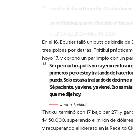
Final leaderboard from the Mizuho Amer
Jeeno Thitikul wins her first title of the se
— LPGA (@LPGA)
May 19, 2024
En el 16, Boutier falló un putt de birdie d
tres golpes por detrás. Thitikul prácticam
hoyo 17, y coronó un par limpio con un par 
Sé que muchos putts no cayeron en los nu
primeros, pero estoy tratando de hacer lo
puedo. Solo estaba tratando de decirme a
‘Sé paciente, ya viene, ya viene’. Eso es má
que me dije hoy.
Jeeno Thitikul
Thitikul terminó con 17 bajo par 271 y gan
$450,000, superando el millón de dólares
y recuperando el liderato en la Race to C