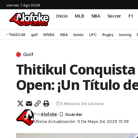
viernes, 7 Ago 2026
Inicio
MLB
NBA
Soccer
F1
NASCAR
golf
WNBA
NBA
lesión
UFC
Rugby
boxing
Golf
Thitikul Conquista
Open: ¡Un Título de
5 Minutos De Lectura
Por
Alofoke
Última Actualización: 11 De Mayo De 2025 15:58