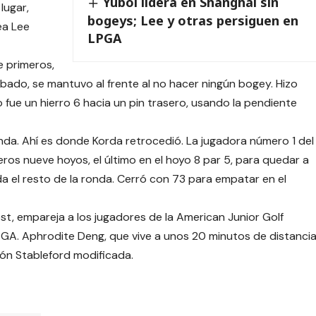
Yubol lidera en Shanghái sin
lugar,
bogeys; Lee y otras persiguen en
ea Lee
LPGA
e primeros,
ábado, se mantuvo al frente al no hacer ningún bogey. Hizo
jo fue un hierro 6 hacia un pin trasero, usando la pendiente
onda. Ahí es donde Korda retrocedió. La jugadora número 1 del
meros nueve hoyos, el último en el hoyo 8 par 5, para quedar a
rda el resto de la ronda. Cerró con 73 para empatar en el
st, empareja a los jugadores de la American Junior Golf
PGA. Aphrodite Deng, que vive a unos 20 minutos de distancia
ión Stableford modificada.