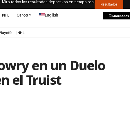
Mira todos los resultados deportivos en tiempo real
Resultados
NFL
Otros
English
Guardadas
Playoffs
NHL
owry en un Duelo
n el Truist