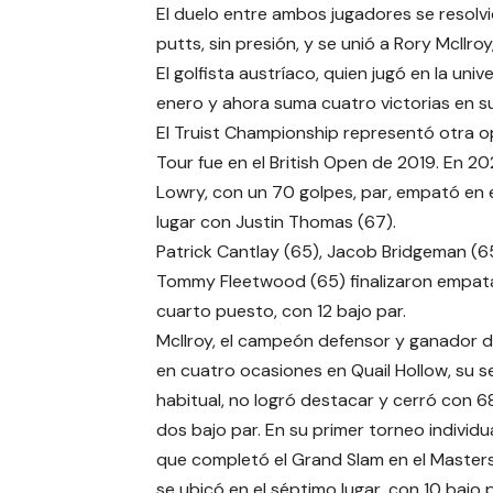
El duelo entre ambos jugadores se resolvi
putts, sin presión, y se unió a Rory McIlr
El golfista austríaco, quien jugó en la un
enero y ahora suma cuatro victorias en su
El Truist Championship representó otra o
Tour fue en el British Open de 2019. En 
Lowry, con un 70 golpes, par, empató en 
lugar con Justin Thomas (67).
Patrick Cantlay (65), Jacob Bridgeman (6
Tommy Fleetwood (65) finalizaron empat
cuarto puesto, con 12 bajo par.
McIlroy, el campeón defensor y ganador d
en cuatro ocasiones en Quail Hollow, su 
habitual, no logró destacar y cerró con 6
dos bajo par. En su primer torneo individ
que completó el Grand Slam en el Masters
se ubicó en el séptimo lugar, con 10 bajo p