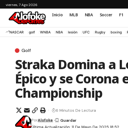
viernes, 7 Ago 2026
Inicio
MLB
NBA
Soccer
F1
NASCAR
golf
WNBA
NBA
lesión
UFC
Rugby
boxing
Golf
Straka Domina a L
Épico y se Corona e
Championship
6 Minutos De Lectura
Por
Alofoke
Última Actualización: 11 De Mayo De 2025 18:52