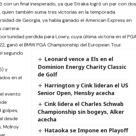
ó con un final inesperado, ya que Straka logró un par con do
oy, quien también suma tres victorias en la temporada.
iversidad de Georgia, ya había ganado el American Express en
 carrera.
portunidad perdida para Lowry, cuya última victoria en el PG
2022, ganó el BMW PGA Championship del European Tour.
el segundo
Leonard vence a Els en el
Dominion Energy Charity Classic
5) y
de Golf
ados en el
Harrington y Cink lideran el US
Senior Open, Hensby acecha
el evento
sede
Cink lidera el Charles Schwab
8 golpes,
Championship sin bogeys, Alker
ual desde
acecha
, McIlroy
Hataoka se Impone en Playoff
ar.