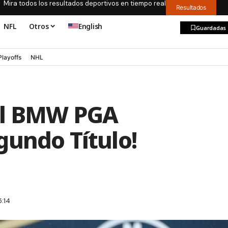
Mira todos los resultados deportivos en tiempo real
Resultados
NFL
Otros
English
Guardadas
Playoffs
NHL
el BMW PGA
gundo Título!
:14