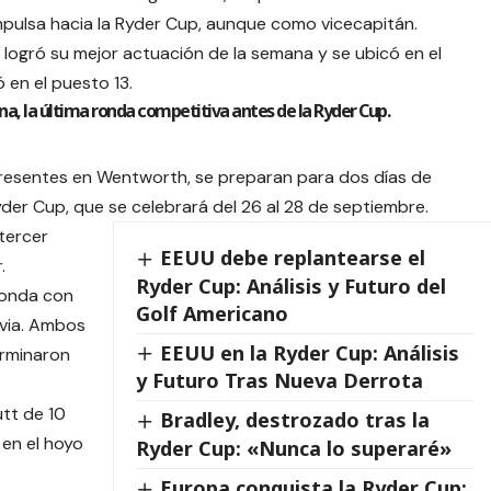
mpulsa hacia la Ryder Cup, aunque como vicecapitán.
 logró su mejor actuación de la semana y se ubicó en el
ó en el puesto 13.
, la última ronda competitiva antes de la Ryder Cup.
presentes en Wentworth, se preparan para dos días de
der Cup, que se celebrará del 26 al 28 de septiembre.
tercer
EEUU debe replantearse el
.
Ryder Cup: Análisis y Futuro del
ronda con
Golf Americano
uvia. Ambos
EEUU en la Ryder Cup: Análisis
erminaron
y Futuro Tras Nueva Derrota
utt de 10
Bradley, destrozado tras la
 en el hoyo
Ryder Cup: «Nunca lo superaré»
Europa conquista la Ryder Cup: