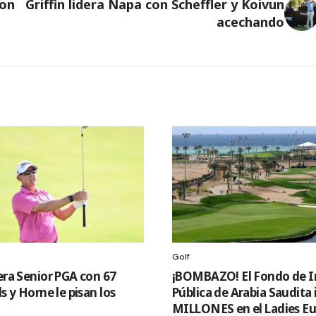
con
Griffin lidera Napa con Scheffler y Koivun
acechando
Golf
era Senior PGA con 67
¡BOMBAZO! El Fondo de I
ls y Horne le pisan los
Pública de Arabia Saudita
MILLONES en el Ladies E