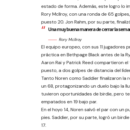
estado de forma. Además, este logro lo i
Rory McIlroy, con una ronda de 65 golpes,
puesto 20. Jon Rahm, por su parte, finaliz
Una muy buena manera de cerrar la semana
Rory McIlroy
El equipo europeo, con sus 11 jugadores 
práctica en Bethpage Black antes de la Ry
Aaron Rai y Patrick Reed compartieron el 
puesto, a dos golpes de distancia del líder
Tanto Noren como Saddier finalizaron la 
un 68, protagonizando un duelo bajo la ll
tuvieron oportunidades de birdie, pero t
empatados en 19 bajo par.
En el hoyo 14, Noren salvó el par con un p
pies. Saddier, por su parte, logró un birdie
17.