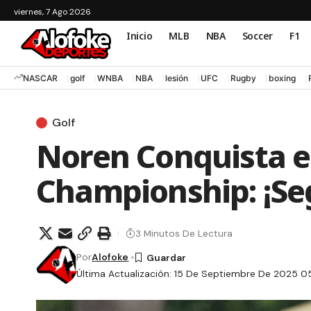
viernes, 7 Ago 2026
Inicio
MLB
NBA
Soccer
F1
NASCAR
golf
WNBA
NBA
lesión
UFC
Rugby
boxing
Golf
Noren Conquista 
Championship: ¡Se
3 Minutos De Lectura
Por
Alofoke
Última Actualización: 15 De Septiembre De 2025 05