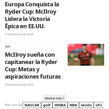
Europa Conquista la
Ryder Cup: McIlroy
Lidera la Victoria
Épica en EE.UU.
12 De Octubre De 2025
Golf
McIlroy sueña con
capitanear la Ryder
Cup: Metas y
aspiraciones futuras
16 De Octubre De 2025
Mostrar más
NASCAR
golf
WNBA
NBA
lesión
UFC
R
Más noticias: