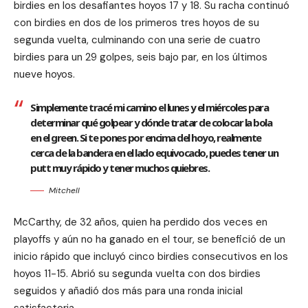
birdies en los desafiantes hoyos 17 y 18. Su racha continuó
con birdies en dos de los primeros tres hoyos de su
segunda vuelta, culminando con una serie de cuatro
birdies para un 29 golpes, seis bajo par, en los últimos
nueve hoyos.
Simplemente tracé mi camino el lunes y el miércoles para
determinar qué golpear y dónde tratar de colocar la bola
en el green. Si te pones por encima del hoyo, realmente
cerca de la bandera en el lado equivocado, puedes tener un
putt muy rápido y tener muchos quiebres.
Mitchell
McCarthy, de 32 años, quien ha perdido dos veces en
playoffs y aún no ha ganado en el tour, se benefició de un
inicio rápido que incluyó cinco birdies consecutivos en los
hoyos 11-15. Abrió su segunda vuelta con dos birdies
seguidos y añadió dos más para una ronda inicial
satisfactoria.