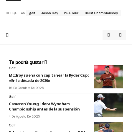
ETIQUETAS:
golf
Jason Day
PGA Tour
Truist Championship
Te podría gustar
Golf
McIlroy sueña con capitanear la Ryder Cup:
«En la década de 2030»
16 De Octubre De 2025
Golf
Cameron Young lidera Wyndham
Championship antes de la suspensión
4 De Agosto De 2025
Golf