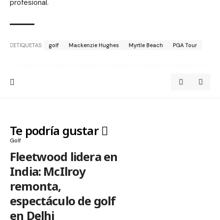
profesional.
ETIQUETAS:
golf
Mackenzie Hughes
Myrtle Beach
PGA Tour
Te podría gustar
Golf
Fleetwood lidera en
India: McIlroy
remonta,
espectáculo de golf
en Delhi