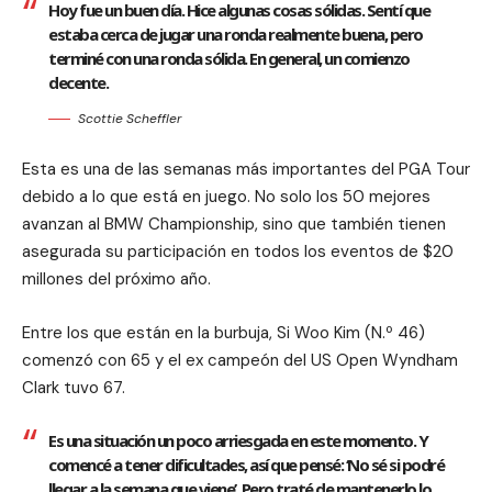
Hoy fue un buen día. Hice algunas cosas sólidas. Sentí que
estaba cerca de jugar una ronda realmente buena, pero
terminé con una ronda sólida. En general, un comienzo
decente.
Scottie Scheffler
Esta es una de las semanas más importantes del PGA Tour
debido a lo que está en juego. No solo los 50 mejores
avanzan al BMW Championship, sino que también tienen
asegurada su participación en todos los eventos de $20
millones del próximo año.
Entre los que están en la burbuja, Si Woo Kim (N.º 46)
comenzó con 65 y el ex campeón del US Open Wyndham
Clark tuvo 67.
Es una situación un poco arriesgada en este momento. Y
comencé a tener dificultades, así que pensé: ‘No sé si podré
llegar a la semana que viene’. Pero traté de mantenerlo lo